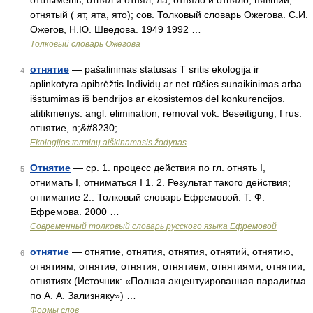
отШымешь; отнял и отнял, ла, отняло и отняло; нявший;
отнятый ( ят, ята, ято); сов. Толковый словарь Ожегова. С.И.
Ожегов, Н.Ю. Шведова. 1949 1992 …
Толковый словарь Ожегова
отнятие
— pašalinimas statusas T sritis ekologija ir
4
aplinkotyra apibrėžtis Individų ar net rūšies sunaikinimas arba
išstūmimas iš bendrijos ar ekosistemos dėl konkurencijos.
atitikmenys: angl. elimination; removal vok. Beseitigung, f rus.
отнятие, n;&#8230; …
Ekologijos terminų aiškinamasis žodynas
Отнятие
— ср. 1. процесс действия по гл. отнять I,
5
отнимать I, отниматься I 1. 2. Результат такого действия;
отнимание 2.. Толковый словарь Ефремовой. Т. Ф.
Ефремова. 2000 …
Современный толковый словарь русского языка Ефремовой
отнятие
— отнятие, отнятия, отнятия, отнятий, отнятию,
6
отнятиям, отнятие, отнятия, отнятием, отнятиями, отнятии,
отнятиях (Источник: «Полная акцентуированная парадигма
по А. А. Зализняку») …
Формы слов