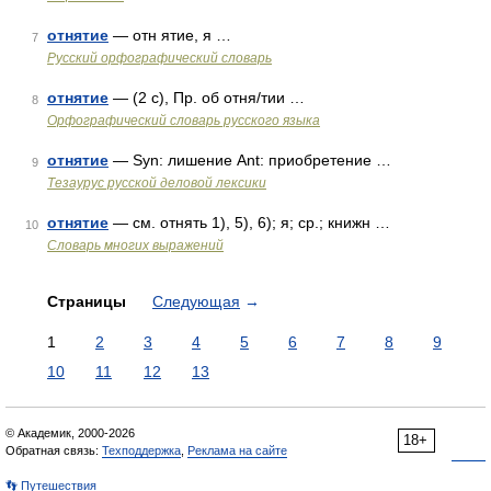
отнятие
— отн ятие, я …
7
Русский орфографический словарь
отнятие
— (2 с), Пр. об отня/тии …
8
Орфографический словарь русского языка
отнятие
— Syn: лишение Ant: приобретение …
9
Тезаурус русской деловой лексики
отнятие
— см. отнять 1), 5), 6); я; ср.; книжн …
10
Словарь многих выражений
Страницы
Следующая
→
1
2
3
4
5
6
7
8
9
10
11
12
13
© Академик, 2000-2026
18+
Обратная связь:
Техподдержка
,
Реклама на сайте
👣 Путешествия